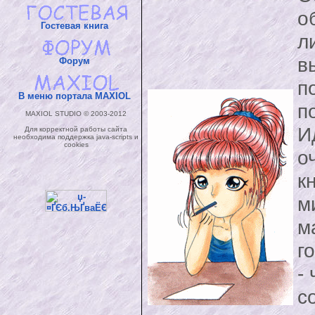
о
Гостевая книга
л
в
Форум
п
В меню портала MAXIOL
п
MAXIOL STUDIO © 2003-2012
И
Для корректной работы сайта
необходима поддержка java-scripts и
cookies
о
к
м
м
г
-
с