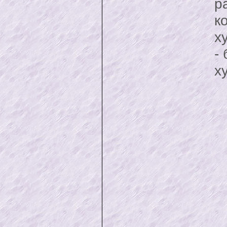
р
к
х
-
х