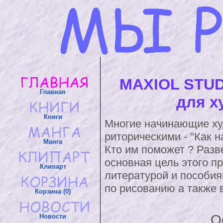
MAXIOL STUD
Главная
для х
Книги
Многие начинающие ху
риторическими - "Как н
Манга
Кто им поможет ? Разве
основная цель этого п
Клипарт
литературой и пособия
по рисованию а также 
Корзина (0)
О
Новости