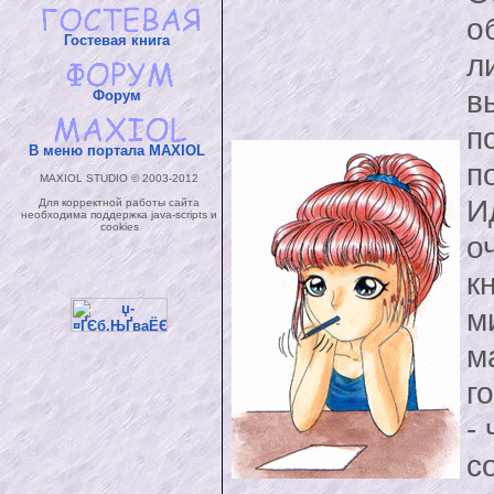
о
Гостевая книга
л
в
Форум
п
В меню портала MAXIOL
п
MAXIOL STUDIO © 2003-2012
И
Для корректной работы сайта
необходима поддержка java-scripts и
cookies
о
к
м
м
г
-
с