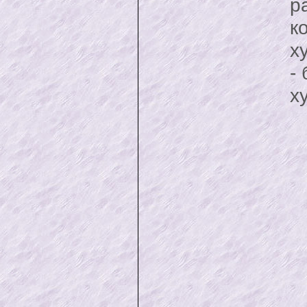
р
к
х
-
х