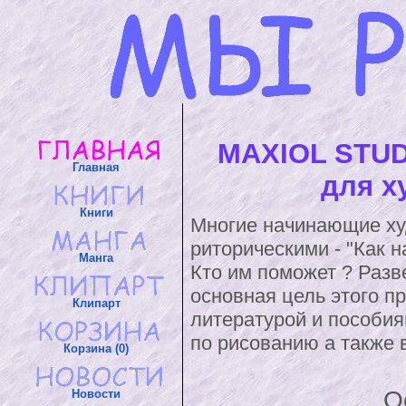
MAXIOL STUD
Главная
для х
Книги
Многие начинающие ху
риторическими - "Как н
Манга
Кто им поможет ? Разве
основная цель этого п
Клипарт
литературой и пособия
по рисованию а также 
Корзина (0)
О
Новости