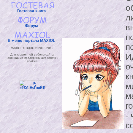
о
Гостевая книга
л
в
Форум
п
В меню портала MAXIOL
п
MAXIOL STUDIO © 2003-2012
И
Для корректной работы сайта
необходима поддержка java-scripts и
cookies
о
к
м
м
г
-
с