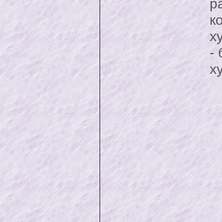
р
к
х
-
х