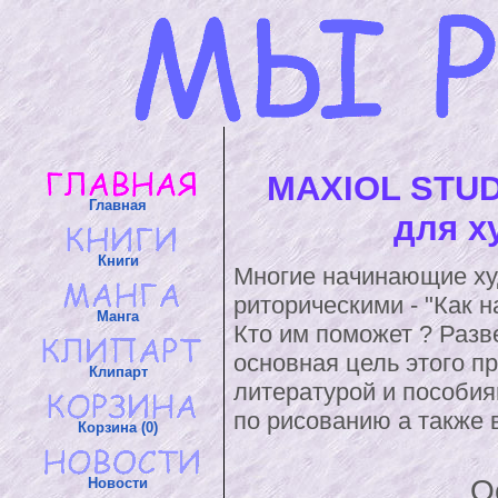
MAXIOL STUD
Главная
для х
Книги
Многие начинающие ху
риторическими - "Как н
Манга
Кто им поможет ? Разве
основная цель этого п
Клипарт
литературой и пособия
по рисованию а также 
Корзина (0)
О
Новости