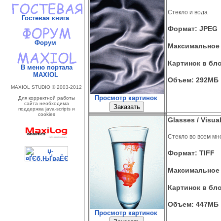
Стекло и вода
Гостевая книга
Формат: JPEG
Форум
Максимальное 
Картинок в бло
В меню портала
MAXIOL
Объем: 292МБ
MAXIOL STUDIO © 2003-2012
Просмотр картинок
Для корректной работы
сайта необходима
поддержка java-scripts и
cookies
Glasses / Visua
Стекло во всем мн
Формат: TIFF
Максимальное 
Картинок в бло
Объем: 447МБ
Просмотр картинок