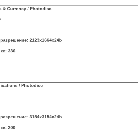
s & Currency / Photodisc
а
разрешение: 2123x1664x24b
ке: 336
cations / Photodisc
разрешение: 3154x3154x24b
ке: 200